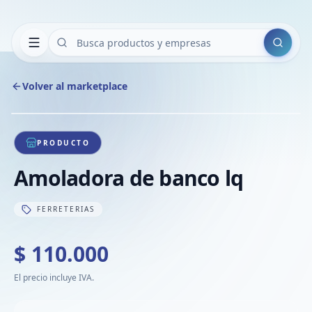
Buscar
Volver al marketplace
Copiar
Compart
Compa
1
/
1
VER
Compa
PRODUCTO
Compa
Amoladora de banco lq
Compa
FERRETERIAS
$ 110.000
El precio incluye IVA.