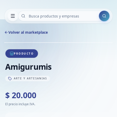
Buscar
Volver al marketplace
Copiar
Compart
Compa
1
/
1
VER
Compa
PRODUCTO
Compa
Amigurumis
Compa
ARTE Y ARTESANIAS
$ 20.000
El precio incluye IVA.