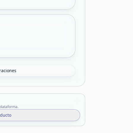
oraciones
 plataforma.
oducto