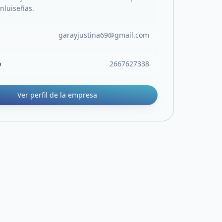
anluiseñas.
garayjustina69@gmail.com
o
2667627338
Ver perfil de la empresa