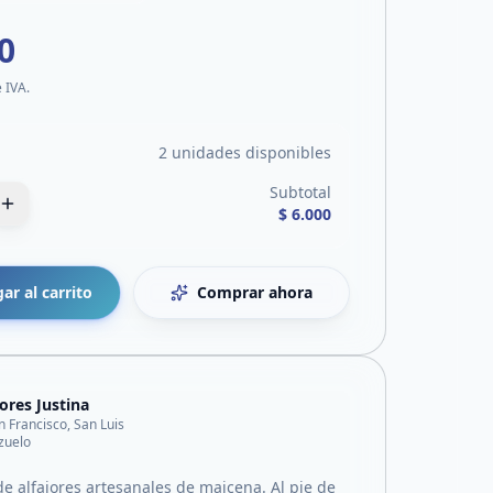
0
e IVA.
2 unidades disponibles
Subtotal
$ 6.000
ar al carrito
Comprar ahora
jores Justina
n Francisco, San Luis
zuelo
de alfajores artesanales de maicena. Al pie de