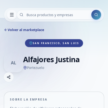
Buscar
Volver al marketplace
SAN FRANCISCO, SAN LUIS
Alfajores Justina
AL
Portezuelo
Copiar link
Compartir empresa
Compartir por WhatsApp
Compartir por mail
SOBRE LA EMPRESA
Compartir en Facebook