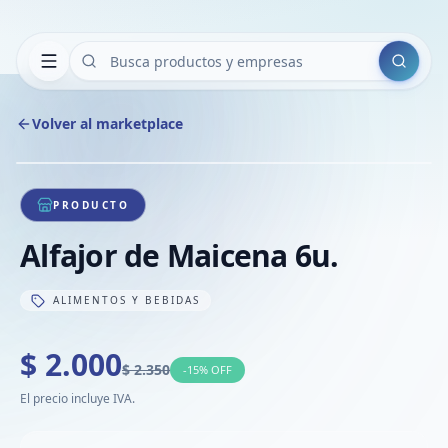
Buscar
Volver al marketplace
Copiar
Compart
Compa
1
/
1
VER
Compa
PRODUCTO
Compa
Alfajor de Maicena 6u.
Compa
ALIMENTOS Y BEBIDAS
$ 2.000
$ 2.350
-
15
% OFF
El precio incluye IVA.