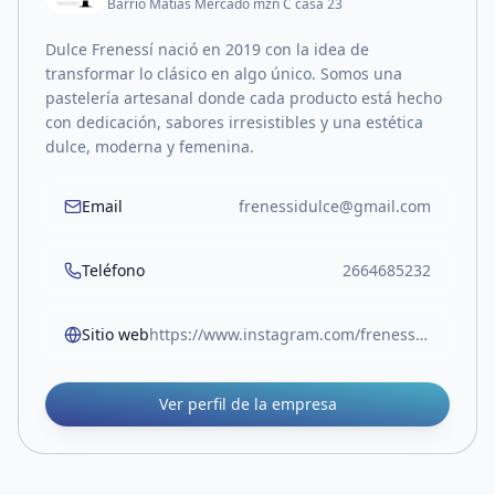
Barrio Matías Mercado mzn C casa 23
Dulce Frenessí nació en 2019 con la idea de
transformar lo clásico en algo único. Somos una
pastelería artesanal donde cada producto está hecho
con dedicación, sabores irresistibles y una estética
dulce, moderna y femenina.
Email
frenessidulce@gmail.com
Teléfono
2664685232
Sitio web
https://www.instagram.com/frenessidulce?igsh=MXA3eHAwcjhmank4OA==
Ver perfil de la empresa