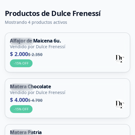
Productos de
Dulce Frenessí
Mostrando 4 productos activos
Alfajor de Maicena 6u.
Capital
Vendido por Dulce Frenessí
$ 2.000
$ 2.350
-
15
% OFF
Matera Chocolate
Capital
Vendido por Dulce Frenessí
$ 4.000
$ 4.700
-
15
% OFF
Matera Patria
Capital