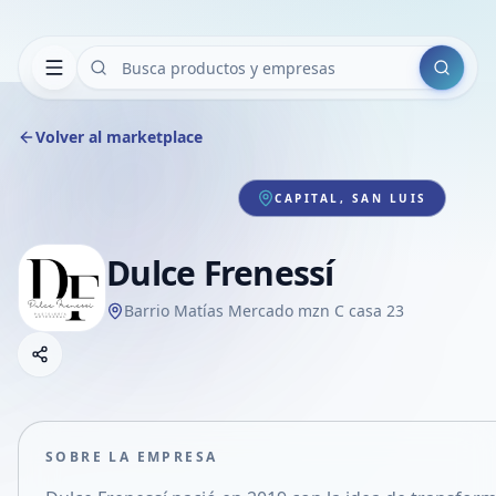
Buscar
Volver al marketplace
CAPITAL, SAN LUIS
Dulce Frenessí
Barrio Matías Mercado mzn C casa 23
Copiar link
Compartir empresa
Compartir por WhatsApp
Compartir por mail
SOBRE LA EMPRESA
Compartir en Facebook