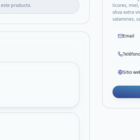
 este producto.
licores, miel
oliva extra v
salamines, s
Email
Teléfon
Sitio we