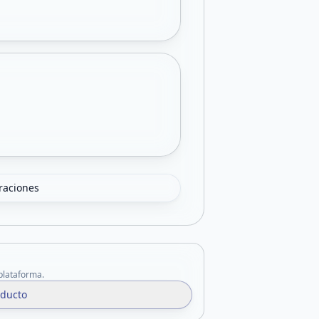
oraciones
 plataforma.
oducto