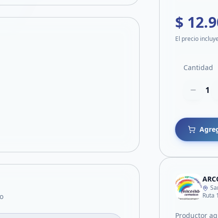
$ 12.
El precio incluy
Cantidad
1
Agreg
ARC
Sa
Ruta 
o
Productor ag