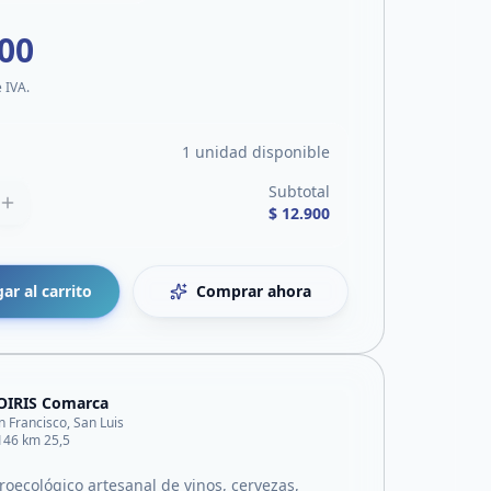
900
e IVA.
1 unidad disponible
Subtotal
$ 12.900
ar al carrito
Comprar ahora
OIRIS Comarca
n Francisco, San Luis
146 km 25,5
roecológico artesanal de vinos, cervezas,