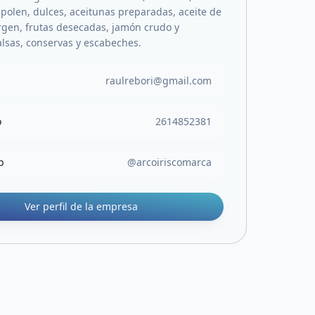
, polen, dulces, aceitunas preparadas, aceite de
irgen, frutas desecadas, jamón crudo y
alsas, conservas y escabeches.
raulrebori@gmail.com
o
2614852381
b
@arcoiriscomarca
Ver perfil de la empresa