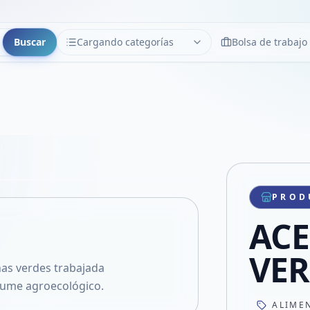
Buscar
Cargando categorías
Bolsa de trabajo
CATEGORÍAS
Limpiar
Cargando categorías...
Copiar link
Compartir producto
Compartir por WhatsApp
PROD
VER EN PANTALLA COMPLETA
Compartir por mail
ACE
Compartir en Facebook
Compartir en X
VER
as verdes trabajada
 jume agroecológico.
ALIME