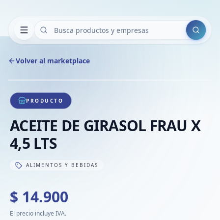
Buscar
Volver al marketplace
Copiar
Compart
Compa
1
/
1
VER
Compa
PRODUCTO
Compa
ACEITE DE GIRASOL FRAU X
Compa
4,5 LTS
ALIMENTOS Y BEBIDAS
$ 14.900
El precio incluye IVA.