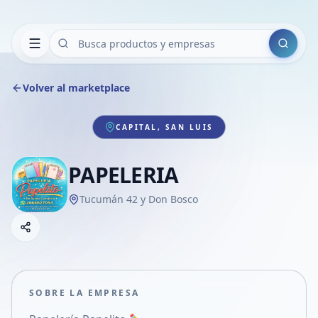
Buscar
Volver al marketplace
CAPITAL, SAN LUIS
PAPELERIA
Tucumán 42 y Don Bosco
Copiar link
Compartir empresa
Compartir por WhatsApp
Compartir por mail
SOBRE LA EMPRESA
Compartir en Facebook