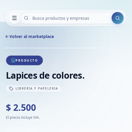
Buscar
Volver al marketplace
Copiar
Compart
Compa
1
/
1
VER
Compa
PRODUCTO
Compa
Lapices de colores.
Compa
LIBRERIA Y PAPELERIA
$ 2.500
El precio incluye IVA.