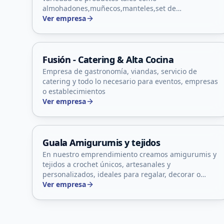
almohadones,muñecos,manteles,set de
baños,enteritos etc
Ver empresa
Villa Mercedes, San Luis
Fusión - Catering & Alta Cocina
Empresa de gastronomía, viandas, servicio de
catering y todo lo necesario para eventos, empresas
o establecimientos
Ver empresa
San Luis
Guala Amigurumis y tejidos
En nuestro emprendimiento creamos amigurumis y
tejidos a crochet únicos, artesanales y
personalizados, ideales para regalar, decorar o
acompañar momentos especiales. Cada pieza está
Ver empresa
confeccionada cuidadosamente con materiales de
calidad, logrando diseños tiernos, originales y
llenos de detalles. Realizamos personajes,