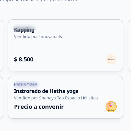
Capital
Kapping
Servicio
Vendido por Innovanails
$ 8.500
HATHA YOGA
Concarán
Instrorado de Hatha yoga
Servicio
Vendido por Shanaya Tao Espacio Holístico
Precio a convenir