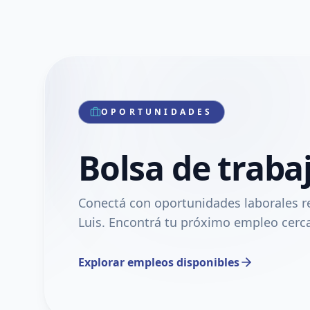
animales, souvenirs y tejidos personalizados,
combinando creatividad, calidez y pasión por el
crochet. 💕🧶 📍Pedidos personalizados 🎁 Regalos
únicos para todas las edades 🧵 Hecho 100%
artesanal
OPORTUNIDADES
Bolsa de traba
Conectá con oportunidades laborales r
Luis. Encontrá tu próximo empleo cerca
Explorar empleos disponibles