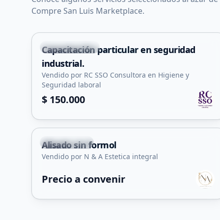
Compre San Luis Marketplace.
Villa Mercedes
Capacitación particular en seguridad
Servicio
industrial.
Vendido por RC SSO Consultora en Higiene y
Seguridad laboral
$ 150.000
Juana Koslay
Alisado sin formol
Servicio
Vendido por N & A Estetica integral
Precio a convenir