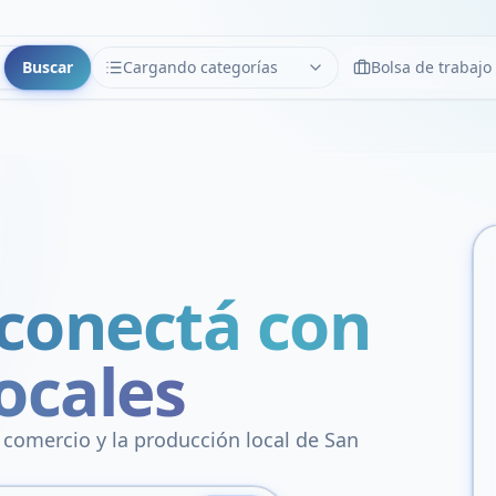
Buscar
Cargando categorías
Bolsa de trabajo
CATEGORÍAS
Limpiar
Cargando categorías...
 conectá con
ocales
l comercio y la producción local de San