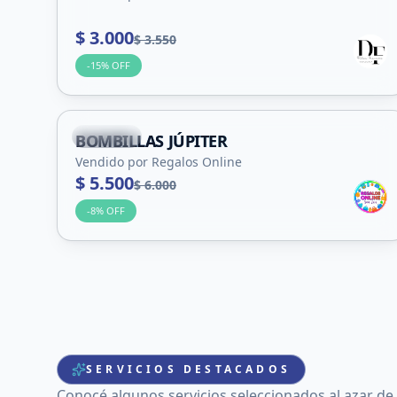
$ 3.000
$ 3.550
-
15
% OFF
Capital
BOMBILLAS JÚPITER
Vendido por Regalos Online
$ 5.500
$ 6.000
-
8
% OFF
SERVICIOS DESTACADOS
Conocé algunos servicios seleccionados al azar de