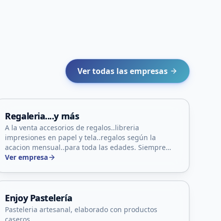
Ver todas las empresas
Naschel, San Luis
Regaleria....y más
A la venta accesorios de regalos..libreria
impresiones en papel y tela..regalos según la
acacion mensual..para toda las edades. Siempre
con un toque personalizado..
Ver empresa
Capital, San Luis
Enjoy Pastelería
Pasteleria artesanal, elaborado con productos
caseros