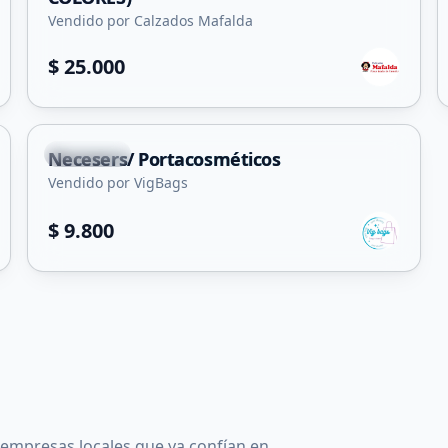
Vendido por Calzados Mafalda
$ 25.000
+
1
La Toma
Necesers/ Portacosméticos
Vendido por VigBags
$ 9.800
 empresas locales que ya confían en