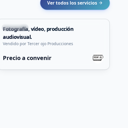
Ver todos los servicios
+
17
Concarán
Fotografía, vídeo, producción
Servicio
audiovisual.
Vendido por Tercer ojo Producciones
Precio a convenir