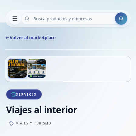
Buscar
Volver al marketplace
Copiar
Compart
Compa
Deslizá para ver más imágenes
1
/
2
VER
Compa
Compa
Compa
SERVICIO
Viajes al interior
VIAJES Y TURISMO