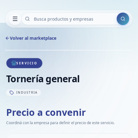
Buscar
Volver al marketplace
Copiar
Compart
Compa
1
/
1
VER
Compa
SERVICIO
Compa
Tornería general
Compa
INDUSTRIA
Precio a convenir
Coordiná con la empresa para definir el precio de este servicio.