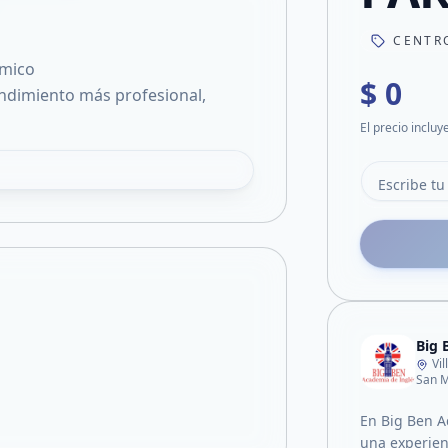
CENTR
émico
$ 0
endimiento más profesional,
El precio incluy
Big
Vi
San M
En Big Ben 
una experienc