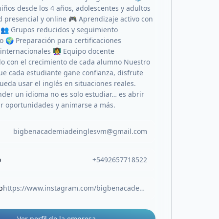
niños desde los 4 años, adolescentes y adultos
 presencial y online 🎮 Aprendizaje activo con
 👥 Grupos reducidos y seguimiento
o 🌍 Preparación para certificaciones
internacionales 👩‍🏫 Equipo docente
o con el crecimiento de cada alumno Nuestro
que cada estudiante gane confianza, disfrute
ueda usar el inglés en situaciones reales.
der un idioma no es solo estudiar… es abrir
ar oportunidades y animarse a más.
bigbenacademiadeinglesvm@gmail.com
o
+5492657718522
b
https://www.instagram.com/bigbenacademiadeingles?igsh=NnRvNmhtd2ZsYjVy&utm_source=qr
Ver perfil de la empresa