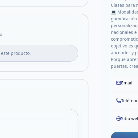
Clases para 
💻 Modalidad
gamificación
personalizad
nacionales e 
o
comprometid
objetivo es 
aprender y p
 este producto.
Porque apren
puertas, cre
Email
Teléfon
Sitio we