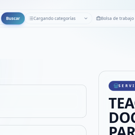
Buscar
Cargando categorías
Bolsa de trabajo
CATEGORÍAS
Limpiar
Cargando categorías...
Copiar link
Compartir producto
Compartir por WhatsApp
SERV
VER EN PANTALLA COMPLETA
Compartir por mail
TEA
Compartir en Facebook
Compartir en X
DO
PAR