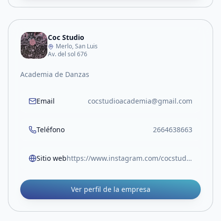
Coc Studio
Merlo, San Luis
Av. del sol 676
Academia de Danzas
Email
cocstudioacademia@gmail.com
Teléfono
2664638663
Sitio web
https://www.instagram.com/cocstudio_ok?igsh=aThkODE0bXJwbGxt&utm_source=qr
Ver perfil de la empresa