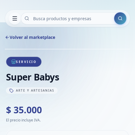
Buscar
Volver al marketplace
Copiar
Compart
Compa
1
/
1
VER
Compa
SERVICIO
Compa
Super Babys
Compa
ARTE Y ARTESANIAS
$ 35.000
El precio incluye IVA.