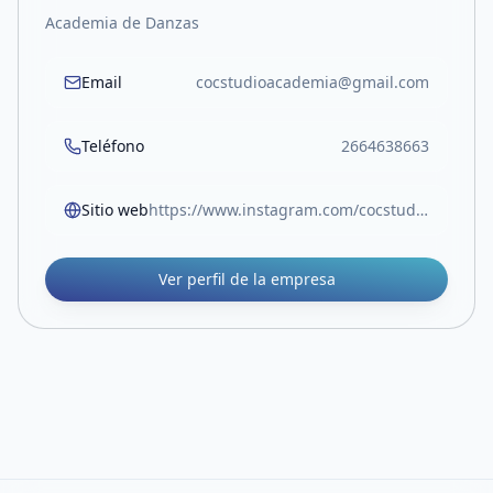
Academia de Danzas
Email
cocstudioacademia@gmail.com
Teléfono
2664638663
Sitio web
https://www.instagram.com/cocstudio_ok?igsh=aThkODE0bXJwbGxt&utm_source=qr
Ver perfil de la empresa