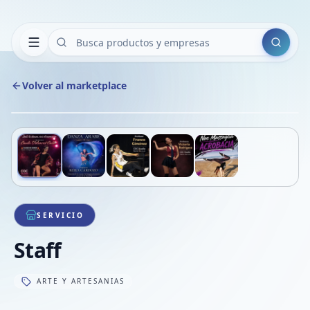
Buscar
Volver al marketplace
Copiar
Compart
Compa
Deslizá para ver más imágenes
1
/
5
VER
Compa
Compa
Compa
SERVICIO
Staff
ARTE Y ARTESANIAS