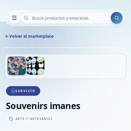
Buscar
Volver al marketplace
Copiar
Compart
Compa
Deslizá para ver más imágenes
1
/
2
VER
Compa
Compa
Compa
SERVICIO
Souvenirs imanes
ARTE Y ARTESANIAS