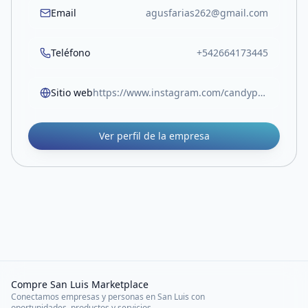
Email
agusfarias262@gmail.com
Teléfono
+542664173445
Sitio web
https://www.instagram.com/candypf2021?igsh=dTRyb2dwNGp6dDc4
Ver perfil de la empresa
Compre San Luis Marketplace
Conectamos empresas y personas en San Luis con
oportunidades, productos y servicios.