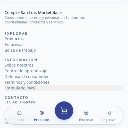
Compre San Luis Marketplace
Conectamos empresas y personas en San Luis con
oportunidades, productos y servicios.
EXPLORAR
Productos
Empresas
Bolsa de trabajo
INFORMACIÓN
Sobre nosotros
Centro de aprendizaje
Defensa al consumidor
Términos y condiciones
Formulario PANE
CONTACTO
San Luis, Argentina
©
2026
Compre San Luis Marketplace
Inicio
Productos
Empresas
Ingresar
Versión 1.0.1