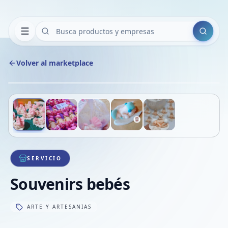
Buscar
Volver al marketplace
Copiar
Compart
Compa
Deslizá para ver más imágenes
1
/
5
VER
Compa
Compa
Compa
SERVICIO
Souvenirs bebés
ARTE Y ARTESANIAS