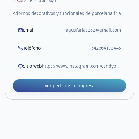
Barrio amppya
Adornos decorativos y funcionales de porcelana fria
Email
agusfarias262@gmail.com
Teléfono
+542664173445
Sitio web
https://www.instagram.com/candypf2021?igsh=dTRyb2dwNGp6dDc4
Ver perfil de la empresa