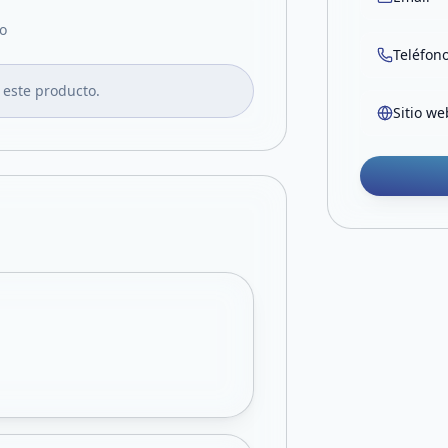
o
Teléfon
 este producto.
Sitio we