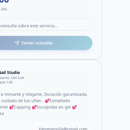
e IVA.
Enviar consulta
ail Studio
lisarao, San Luis
ano 130
 mimarte y relajarte. Duración garantizada.
l cuidado de tus uñas-. 💕Esmaltado
nte 💕Capping 💕Esculpidas en gel 💕
sa
Fatymansilla@gmail.com