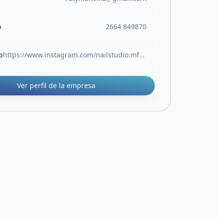
o
2664 849870
b
https://www.instagram.com/nailstudio.mf__?igsh=MWxsaDFrZXV4bG0zdA
Ver perfil de la empresa