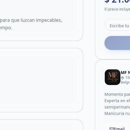
El precio incluy
para que luzcan impecables,
iempo.
MF N
Ti
Belgr
Momento para
Experta en e
semipermane
Manicuria ru
Email