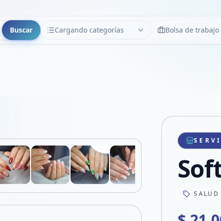
Buscar
Cargando categorías
Bolsa de trabajo
CATEGORÍAS
Limpiar
Cargando categorías...
Copiar link
Compartir producto
Compartir por WhatsApp
SERV
VER EN PANTALLA COMPLETA
Compartir por mail
Sof
Compartir en Facebook
Compartir en X
SALUD
$ 21.