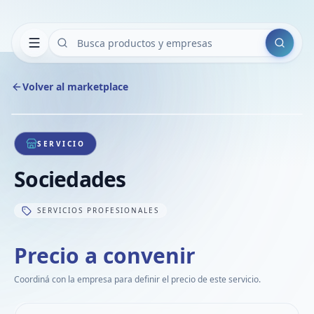
Buscar
Volver al marketplace
Copiar
Compart
Compa
1
/
1
VER
Compa
SERVICIO
Compa
Sociedades
Compa
SERVICIOS PROFESIONALES
Precio a convenir
Coordiná con la empresa para definir el precio de este servicio.