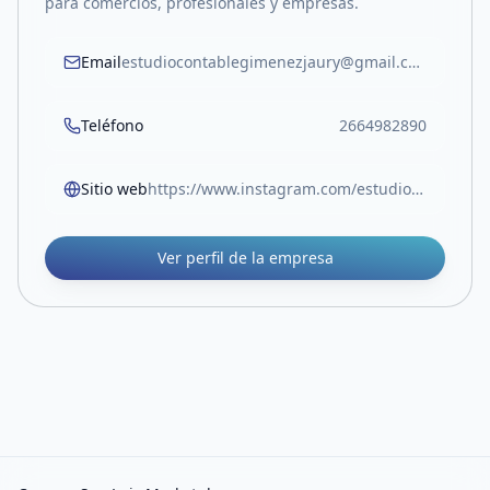
para comercios, profesionales y empresas.
Email
estudiocontablegimenezjaury@gmail.com
Teléfono
2664982890
Sitio web
https://www.instagram.com/estudio_contable_gimenez_jaury?igsh=MW9ucDNkdG01NThrdA==
Ver perfil de la empresa