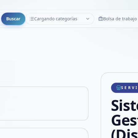
Buscar
Cargando categorías
Bolsa de trabajo
CATEGORÍAS
Limpiar
Cargando categorías...
Copiar link
Compartir producto
Compartir por WhatsApp
SERV
VER EN PANTALLA COMPLETA
Compartir por mail
Sis
Compartir en Facebook
Compartir en X
Ges
(Dis