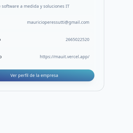
e software a medida y soluciones IT
mauricioperessutti@gmail.com
o
2665022520
b
https://mauit.vercel.app/
Ver perfil de la empresa