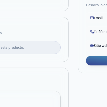
Desarrollo d
Email
Teléfon
o
Sitio we
 este producto.