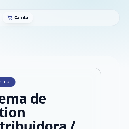
Carrito
ICIO
tema de
tion
tribuidora /