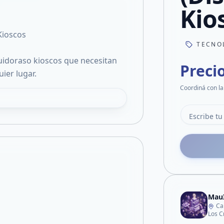
Kio
Kioscos
TECNO
buidoraso kioscos que necesitan
Preci
ier lugar.
Coordiná con la
Mau
Ca
Los C