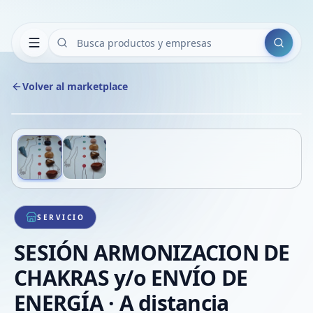
Buscar
Volver al marketplace
Copiar
Compart
Compa
Deslizá para ver más imágenes
1
/
2
VER
Compa
Compa
Compa
SERVICIO
SESIÓN ARMONIZACION DE
CHAKRAS y/o ENVÍO DE
ENERGÍA · A distancia