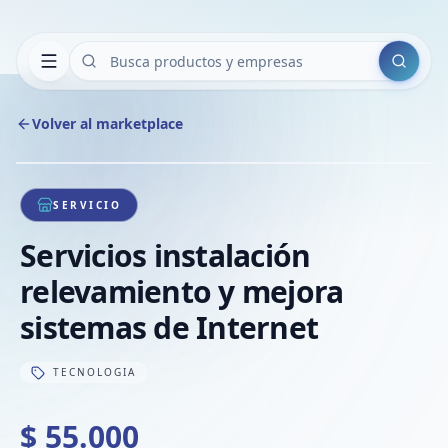
Buscar
Volver al marketplace
Copiar
Compart
Compa
1
/
1
VER
Compa
SERVICIO
Compa
Servicios instalación
Compa
relevamiento y mejora
sistemas de Internet
TECNOLOGIA
$ 55.000