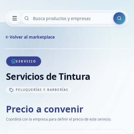
Buscar
Volver al marketplace
Copiar
Compart
Compa
1
/
1
VER
Compa
SERVICIO
Compa
Servicios de Tintura
Compa
PELUQUERÍAS Y BARBERÍAS
Precio a convenir
Coordiná con la empresa para definir el precio de este servicio.