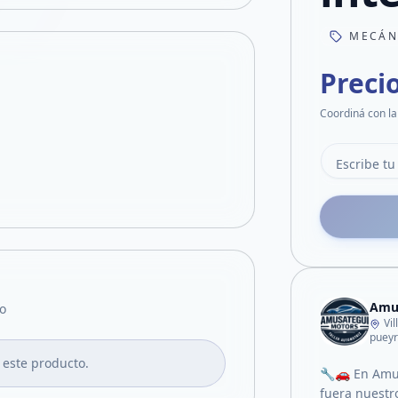
MECÁN
Preci
Coordiná con la
Amu
o
Vi
puey
 este producto.
🔧🚗 En Amu
fuera nuestr