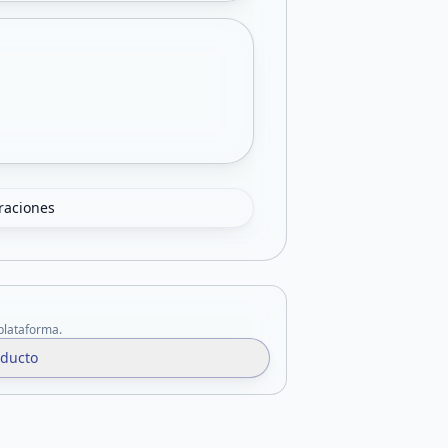
oraciones
 plataforma.
oducto