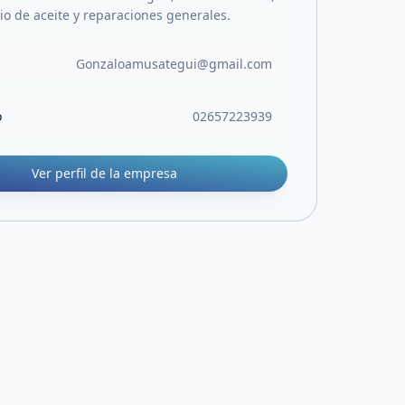
io de aceite y reparaciones generales.
Gonzaloamusategui@gmail.com
o
02657223939
Ver perfil de la empresa