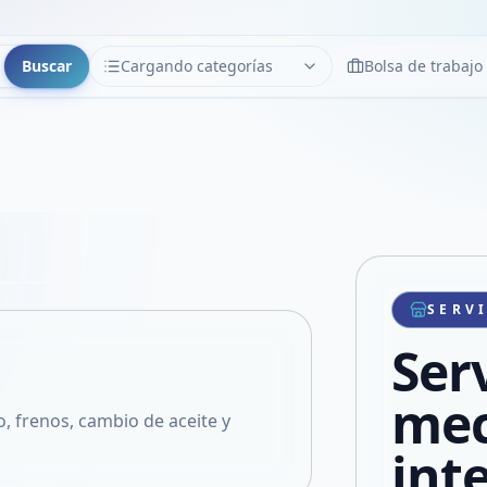
Buscar
Cargando categorías
Bolsa de trabajo
CATEGORÍAS
Limpiar
Cargando categorías...
Copiar link
Compartir producto
Compartir por WhatsApp
SERV
VER EN PANTALLA COMPLETA
Compartir por mail
Ser
Compartir en Facebook
Compartir en X
mec
, frenos, cambio de aceite y
int