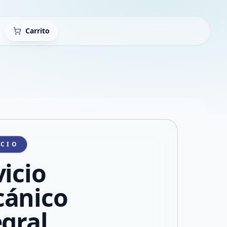
Carrito
ICIO
vicio
ánico
egral