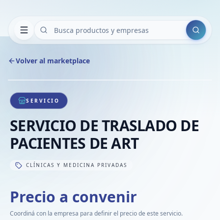
Buscar
Volver al marketplace
Copiar
Compart
Compa
1
/
1
VER
Compa
SERVICIO
Compa
SERVICIO DE TRASLADO DE
Compa
PACIENTES DE ART
CLÍNICAS Y MEDICINA PRIVADAS
Precio a convenir
Coordiná con la empresa para definir el precio de este servicio.