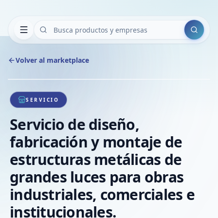
Buscar
Volver al marketplace
Copiar
Compart
Compa
1
/
1
VER
Compa
SERVICIO
Compa
Servicio de diseño,
Compa
fabricación y montaje de
estructuras metálicas de
grandes luces para obras
industriales, comerciales e
institucionales.