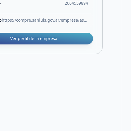
o
2664559894
b
https://compre.sanluis.gov.ar/empresa/aseguradora-riesgos-varios
Ver perfil de la empresa