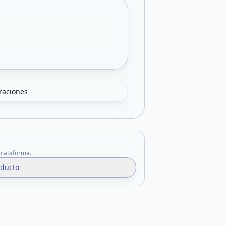
oraciones
 plataforma.
oducto