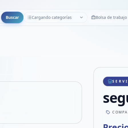
Buscar
Cargando categorías
Bolsa de trabajo
CATEGORÍAS
Limpiar
Cargando categorías...
Copiar link
Compartir producto
Compartir por WhatsApp
SERV
VER EN PANTALLA COMPLETA
Compartir por mail
seg
Compartir en Facebook
Compartir en X
COMPA
Preci