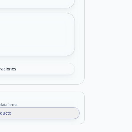
oraciones
 plataforma.
oducto