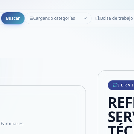
Buscar
Cargando categorías
Bolsa de trabajo
CATEGORÍAS
Limpiar
Cargando categorías...
Copiar link
Compartir producto
Compartir por WhatsApp
SERV
VER EN PANTALLA COMPLETA
Compartir por mail
REF
Compartir en Facebook
Compartir en X
SER
Familiares
TÉC