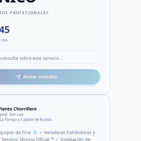
CIOS PROFESIONALES
345
e IVA.
Enviar consulta
Viento Chorrillero
pital, San Luis
 La Pampa y Capitan M Bustos
quipos de Frio! ❄️ ✓ Heladeras Exhibidoras y
 Servicio Técnico Oficial ™ ✓ Instalación de