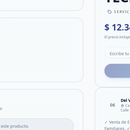
SERVI
$ 12.
El precio incluy
Del 
DE
Ca
o
Calle
✓ Venta de E
 este producto.
Familiares. ✓