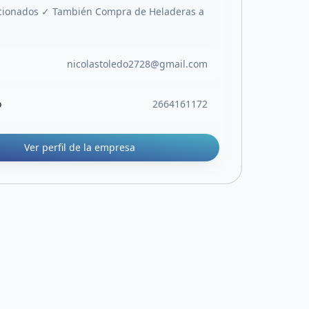
icionados ✓ También Compra de Heladeras a
nicolastoledo2728@gmail.com
o
2664161172
Ver perfil de la empresa