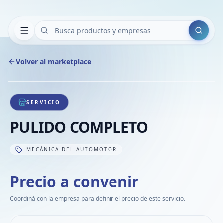
Buscar
Volver al marketplace
Copiar
Compart
Compa
1
/
1
VER
Compa
SERVICIO
Compa
PULIDO COMPLETO
Compa
MECÁNICA DEL AUTOMOTOR
Precio a convenir
Coordiná con la empresa para definir el precio de este servicio.