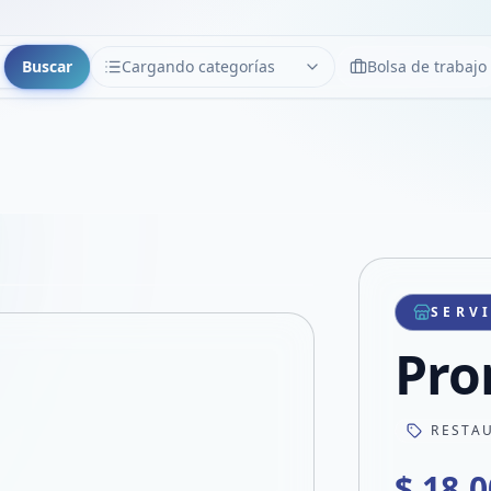
Buscar
Cargando categorías
Bolsa de trabajo
CATEGORÍAS
Limpiar
Cargando categorías...
Copiar link
Compartir producto
Compartir por WhatsApp
SERV
VER EN PANTALLA COMPLETA
Compartir por mail
Pro
Compartir en Facebook
Compartir en X
RESTA
$ 18.