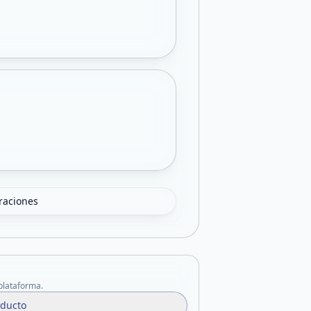
oraciones
 plataforma.
oducto