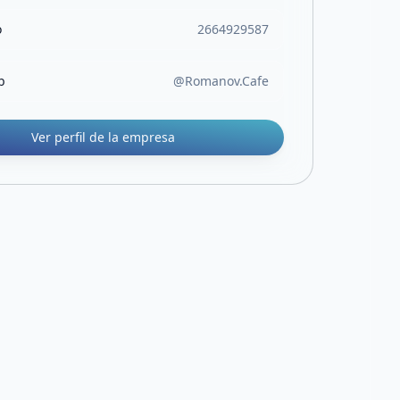
o
2664929587
b
@Romanov.Cafe
Ver perfil de la empresa