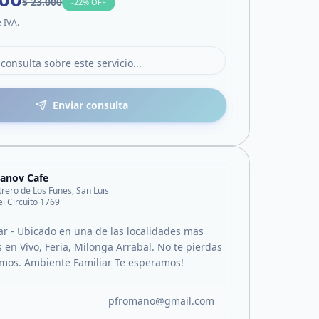
$ 23.000
-
22
% OFF
e IVA.
Enviar consulta
anov Cafe
trero de Los Funes, San Luis
el Circuito 1769
Bar - Ubicado en una de las localidades mas
 en Vivo, Feria, Milonga Arrabal. No te pierdas
mos. Ambiente Familiar Te esperamos!
pfromano@gmail.com