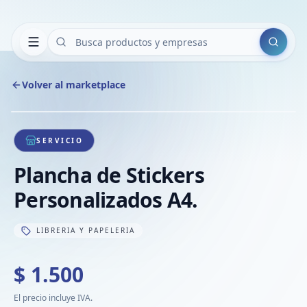
Buscar
Volver al marketplace
Copiar
Compart
Compa
1
/
1
VER
Compa
SERVICIO
Compa
Plancha de Stickers
Compa
Personalizados A4.
LIBRERIA Y PAPELERIA
$ 1.500
El precio incluye IVA.