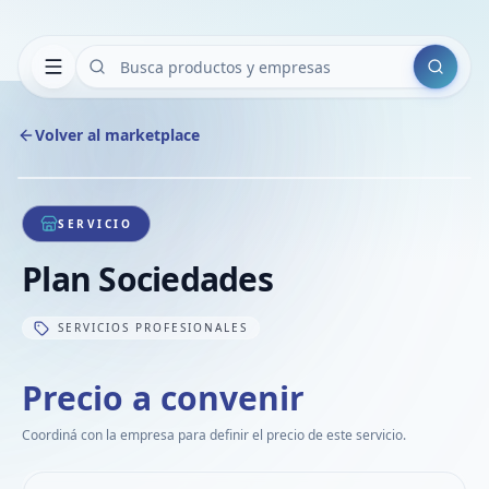
Buscar
Volver al marketplace
Copiar
Compart
Compa
1
/
1
VER
Compa
SERVICIO
Compa
Plan Sociedades
Compa
SERVICIOS PROFESIONALES
Precio a convenir
Coordiná con la empresa para definir el precio de este servicio.