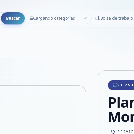
Buscar
Cargando categorías
Bolsa de trabajo
CATEGORÍAS
Limpiar
Cargando categorías...
Copiar link
Compartir producto
Compartir por WhatsApp
SERV
VER EN PANTALLA COMPLETA
Compartir por mail
Pla
Compartir en Facebook
Compartir en X
Mon
SERVI