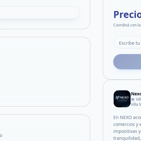
Preci
Coordiná con la
Nexo
Vi
Villa
En NEXO aco
comercios y 
impositivas 
o
tranquilidad