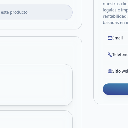
nuestros clie
legales e im
 este producto.
rentabilidad
basadas en i
Email
Teléfon
Sitio we