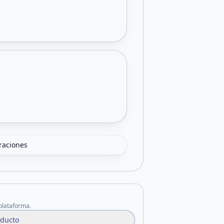
oraciones
 plataforma.
oducto