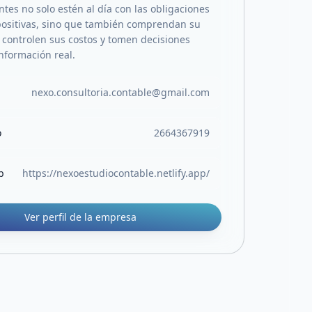
ntes no solo estén al día con las obligaciones
positivas, sino que también comprendan su
, controlen sus costos y tomen decisiones
nformación real.
nexo.consultoria.contable@gmail.com
o
2664367919
b
https://nexoestudiocontable.netlify.app/
Ver perfil de la empresa