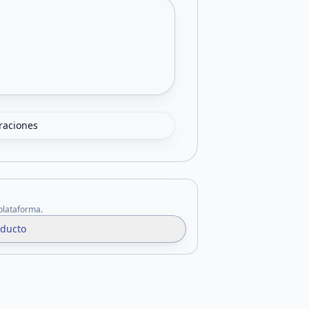
oraciones
 plataforma.
oducto