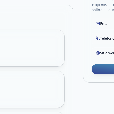
emprendimien
online. Si qu
Email
Teléfon
Sitio we