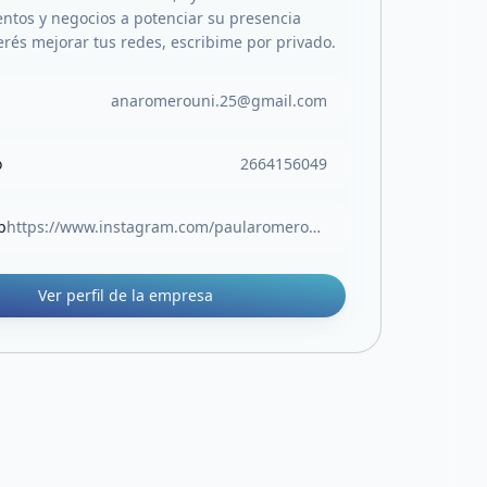
tos y negocios a potenciar su presencia
erés mejorar tus redes, escribime por privado.
anaromerouni.25@gmail.com
o
2664156049
b
https://www.instagram.com/paularomero1520?igsh=b3J0ZHFuMG9kOWZs&utm_source=qr
Ver perfil de la empresa