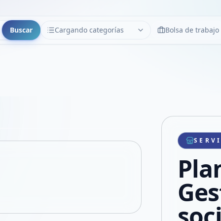
Buscar
Cargando categorías
Bolsa de trabajo
CATEGORÍAS
Limpiar
Cargando categorías...
Copiar link
Compartir producto
Compartir por WhatsApp
SERV
VER EN PANTALLA COMPLETA
Compartir por mail
Pla
Compartir en Facebook
Compartir en X
Ges
soc