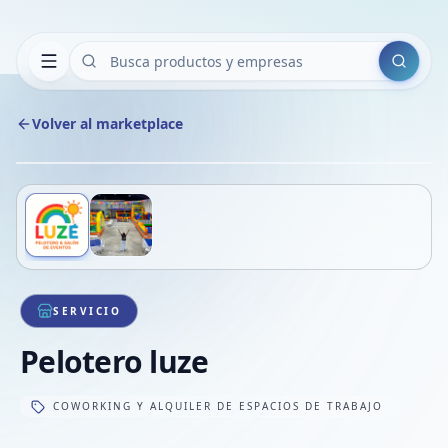
Buscar
Volver al marketplace
Copiar
Compart
Compa
Deslizá para ver más imágenes
1
/
2
VER
Compa
Compa
Compa
SERVICIO
Pelotero luze
COWORKING Y ALQUILER DE ESPACIOS DE TRABAJO