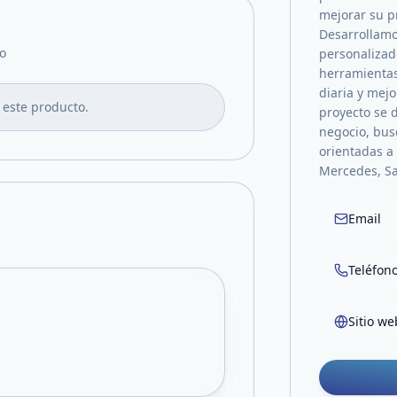
mejorar su pr
Desarrollamo
o
personalizad
herramientas
diaria y mejo
 este producto.
proyecto se 
negocio, bus
orientadas a 
Mercedes, Sa
Email
Teléfon
Sitio we