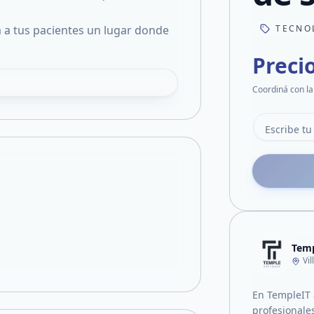
a a tus pacientes un lugar donde
TECNO
Preci
Coordiná con la
Temp
Vi
En TempleIT
profesionales