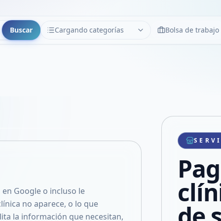
Buscar
Cargando categorías
Bolsa de trabajo
CATEGORÍAS
Limpiar
Cargando categorías...
Copiar link
Compartir producto
Compartir por WhatsApp
SERV
VER EN PANTALLA COMPLETA
Compartir por mail
Pag
Compartir en Facebook
Compartir en X
clín
 en Google o incluso le
 clínica no aparece, o lo que
de 
lita la información que necesitan,