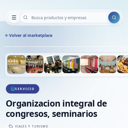
Buscar
Volver al marketplace
Deslizá para ver más imágenes
1
/
7
VE
SERVICIO
Organizacion integral de
congresos, seminarios
VIAJES Y TURISMO