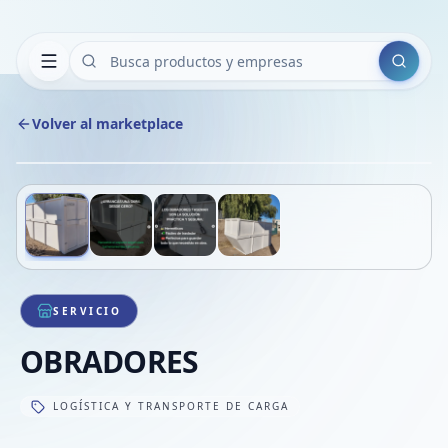
Buscar
Volver al marketplace
Copiar
Compart
Compa
Deslizá para ver más imágenes
1
/
4
VER
Compa
Compa
Compa
SERVICIO
OBRADORES
LOGÍSTICA Y TRANSPORTE DE CARGA