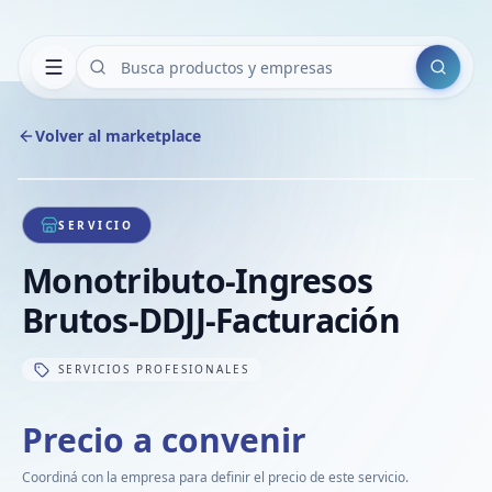
Buscar
Volver al marketplace
Copiar
Compart
Compa
1
/
1
VER
Compa
SERVICIO
Compa
Monotributo-Ingresos
Compa
Brutos-DDJJ-Facturación
SERVICIOS PROFESIONALES
Precio a convenir
Coordiná con la empresa para definir el precio de este servicio.