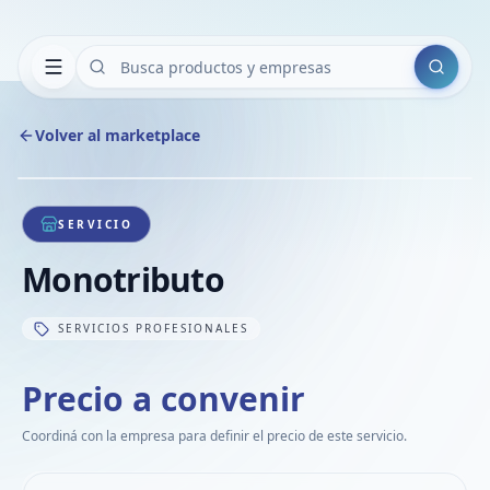
Buscar
Volver al marketplace
Copiar
Compart
Compa
1
/
1
VER
Compa
SERVICIO
Compa
Monotributo
Compa
SERVICIOS PROFESIONALES
Precio a convenir
Coordiná con la empresa para definir el precio de este servicio.