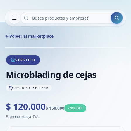
Buscar
Volver al marketplace
Copiar
Compart
Compa
1
/
1
VER
Compa
SERVICIO
Compa
Microblading de cejas
Compa
SALUD Y BELLEZA
$ 120.000
$ 150.000
-
20
% OFF
El precio incluye IVA.