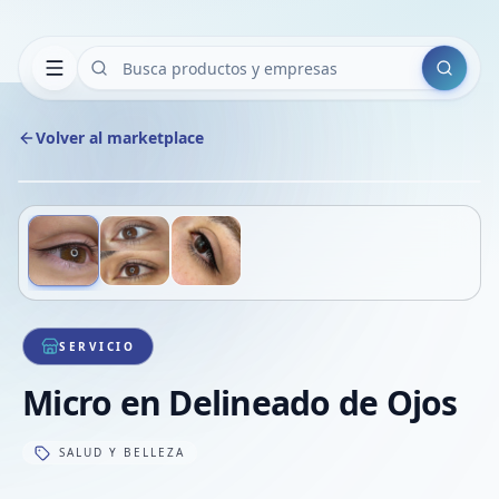
Buscar
Volver al marketplace
Copiar
Compart
Compa
Deslizá para ver más imágenes
1
/
3
VER
Compa
Compa
Compa
SERVICIO
Micro en Delineado de Ojos
SALUD Y BELLEZA