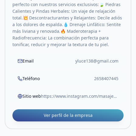
perfecto con nuestros servicios exclusivos: ​🍃 Piedras
Calientes y Pindas Herbales: Un viaje de relajación
total. ​💥 Descontracturantes y Relajantes: Decile adiós
a los dolores de espalda. ​💧 Drenaje Linfático: Sentite
más liviana y renovada. ​🔥 Maderoterapia +
Radiofrecuencia: La combinación perfecta para
tonificar, reducir y mejorar la textura de tu piel.
Email
yluce138@gmail.com
Teléfono
2658407445
Sitio web
https://www.instagram.com/masajes_consentidos?igsh=bHBkOWtjY3ljdjI0
Ver perfil de la empresa