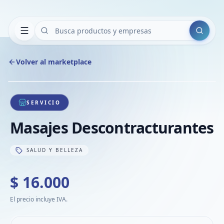
Buscar
Volver al marketplace
Copiar
Compart
Compa
1
/
1
VER
Compa
SERVICIO
Compa
Masajes Descontracturantes
Compa
SALUD Y BELLEZA
$ 16.000
El precio incluye IVA.