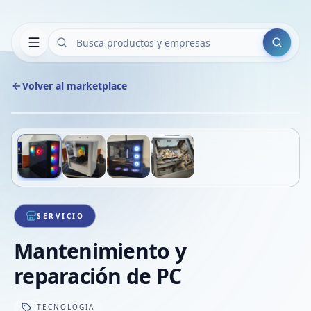
Buscar
Volver al marketplace
Copiar
Compart
Compa
Deslizá para ver más imágenes
1
/
4
VER
Compa
Compa
Compa
SERVICIO
Mantenimiento y
reparación de PC
TECNOLOGIA