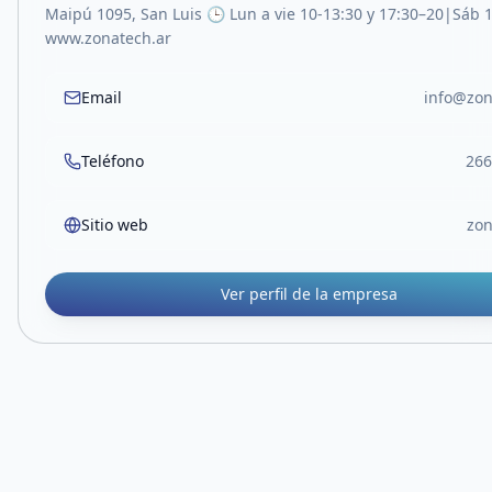
Maipú 1095, San Luis 🕒 Lun a vie 10-13:30 y 17:30–20|Sáb 
www.zonatech.ar
Email
info@zon
Teléfono
266
Sitio web
zon
Ver perfil de la empresa