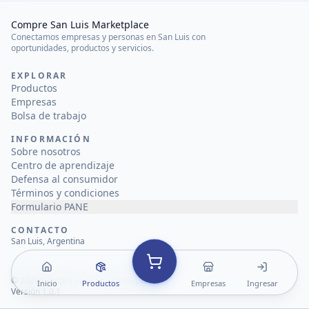
Compre San Luis Marketplace
Conectamos empresas y personas en San Luis con
oportunidades, productos y servicios.
EXPLORAR
Productos
Empresas
Bolsa de trabajo
INFORMACIÓN
Sobre nosotros
Centro de aprendizaje
Defensa al consumidor
Términos y condiciones
Formulario PANE
CONTACTO
San Luis, Argentina
©
2026
Compre San Luis Marketplace
Inicio
Productos
Empresas
Ingresar
Versión 1.0.1