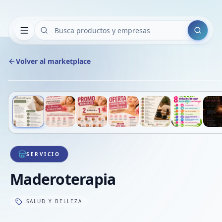
Buscar
Volver al marketplace
Deslizá para ver más imágenes
1
/
7
VE
SERVICIO
Maderoterapia
SALUD Y BELLEZA