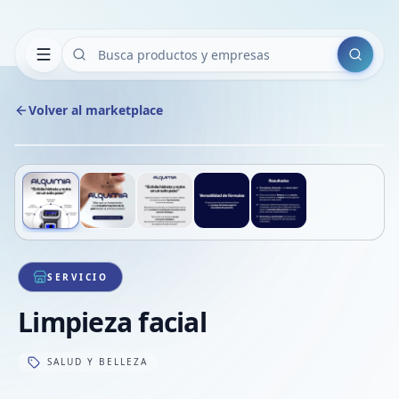
Buscar
Volver al marketplace
Copiar
Compart
Compa
Deslizá para ver más imágenes
1
/
5
VER
Compa
Compa
Compa
SERVICIO
Limpieza facial
SALUD Y BELLEZA