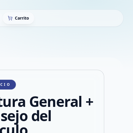
Carrito
ICIO
tura General +
sejo del
culo