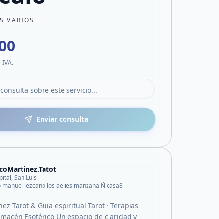
S VARIOS
000
e IVA.
Enviar consulta
coMartinez.Tatot
pital, San Luis
o manuel lezcano los aelies manzana Ñ casa8
ez Tarot & Guia espiritual Tarot · Terapias
Almacén Esotérico Un espacio de claridad y