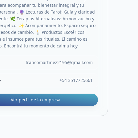
ara acompañar tu bienestar integral y tu
ersonal. 🔮 Lecturas de Tarot: Guía y claridad
ente. 🌿 Terapias Alternativas: Armonización y
nergético. ✨ Acompañamiento: Espacio seguro
cesos de cambio. 🕯️ Productos Esotéricos:
 e insumos para tus rituales. El camino es
o. Encontrá tu momento de calma hoy.
francomartinez2195@gmail.com
o
+54 3517725661
Ver perfil de la empresa