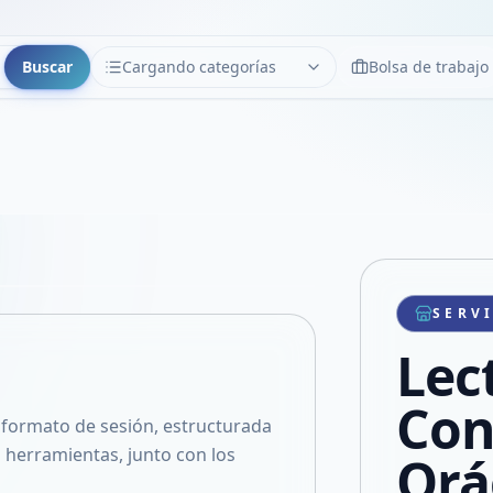
Buscar
Cargando categorías
Bolsa de trabajo
CATEGORÍAS
Limpiar
Cargando categorías...
Copiar link
Compartir producto
Compartir por WhatsApp
SERV
VER EN PANTALLA COMPLETA
Compartir por mail
Lec
Compartir en Facebook
Compartir en X
Con
 formato de sesión, estructurada
 herramientas, junto con los
Orá