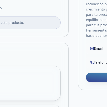
reconexión p
o
crecimiento p
para tu pres
equilibrio e
 este producto.
para tus pro
Herramientas
hacia adentr
Email
Teléfon