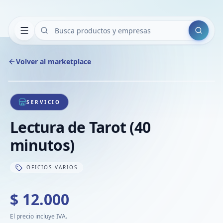
Buscar
Volver al marketplace
Copiar
Compart
Compa
1
/
1
VER
Compa
SERVICIO
Compa
Lectura de Tarot (40
Compa
minutos)
OFICIOS VARIOS
$ 12.000
El precio incluye IVA.